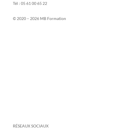
Tél : 05 61 00 65 22
© 2020 – 2026 MB Formation
Contact
Si2P
Mentions légales
Politique de confidentialité
Politique de protection des données personnelles
Conditions générales de vente
Taux de réussite 2025-2026
Certificat Qualiopi
Grille tarifaire
RÉSEAUX SOCIAUX