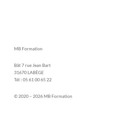
MB Formation
Bât 7 rue Jean Bart
31670 LABÈGE
Tél : 05 61 00 65 22
© 2020 – 2026 MB Formation
Contact
Si2P
Mentions légales
Politique de confidentialité