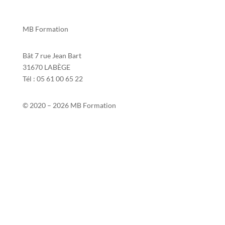
MB Formation
Bât 7 rue Jean Bart
31670 LABÈGE
Tél : 05 61 00 65 22
© 2020 – 2026 MB Formation
Contact
Si2P
Mentions légales
Politique de confidentialité
Politique de protection des données personnelles
Conditions générales de vente