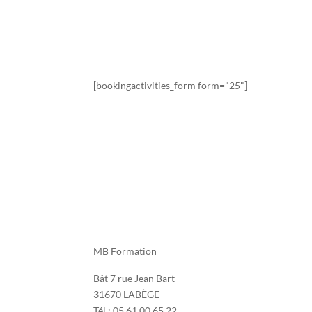
Sessions de formation
[bookingactivities_form form="25"]
MB Formation
Bât 7 rue Jean Bart
31670 LABÈGE
Tél : 05 61 00 65 22