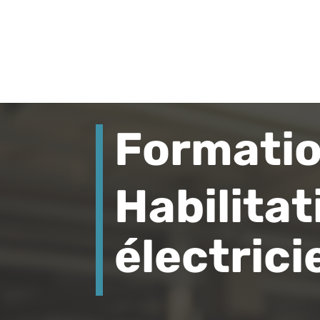
Formati
Habilitat
électric