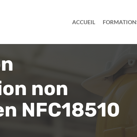
ACCUEIL
FORMATION
on
ion non
ien NFC18510